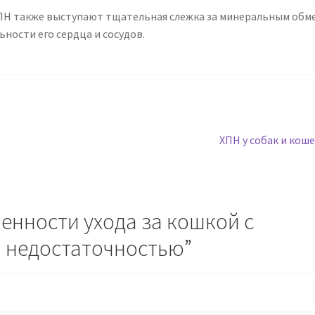
ПН также выступают тщательная слежка за минеральным обм
ности его сердца и сосудов.
Следующая
ХПН у собак и кош
запись:
енности ухода за кошкой с
й недостаточностью
”