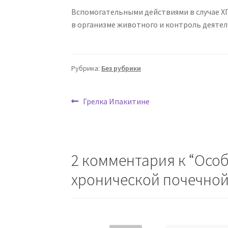
Вспомогательными действиями в случае Х
в организме животного и контроль деятель
Рубрика:
Без рубрики
Навигация
Предыдущая
Грелка Ипакитине
запись:
по
записям
2 комментария к “
Особ
хронической почечно