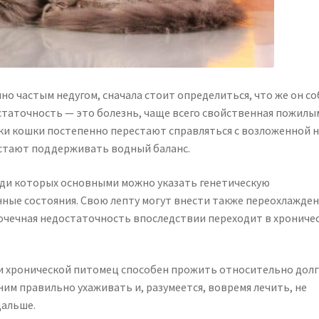
чно частым недугом, сначала стоит определиться, что же он с
статочность — это болезнь, чаще всего свойственная пожилы
ки кошки постепенно перестают справляться с возложенной 
естают поддерживать водный баланс.
еди которых основными можно указать генетическую
ые состояния. Свою лепту могут внести также переохлажден
почечная недостаточность впоследствии переходит в хрониче
ри хронической питомец способен прожить относительно дол
ним правильно ухаживать и, разумеется, вовремя лечить, не
дальше.