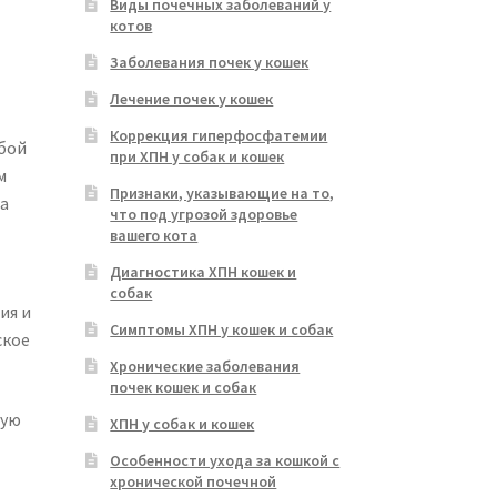
Виды почечных заболеваний у
котов
Заболевания почек у кошек
Лечение почек у кошек
Коррекция гиперфосфатемии
обой
при ХПН у собак и кошек
м
Признаки, указывающие на то,
на
что под угрозой здоровье
вашего кота
Диагностика ХПН кошек и
собак
ия и
Симптомы ХПН у кошек и собак
ское
Хронические заболевания
почек кошек и собак
гую
ХПН у собак и кошек
Особенности ухода за кошкой с
хронической почечной