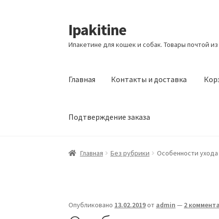
Ipakitine
Перейти
Перейти
к
к
Ипакетине для кошек и собак. Товары почтой из
навигации
содержимому
Главная
Контакты и доставка
Кор
Подтверждение заказа
Главная
Контакты и доставка
Корзина
Маг
Главная
Без рубрики
Особенности ухода
Опубликовано
13.02.2019
от
admin
—
2 коммент