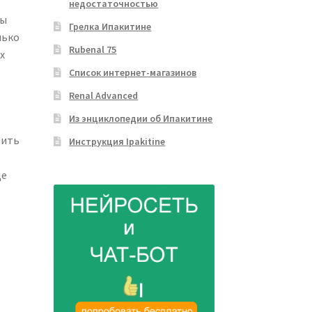
недостаточностью
бы
Грелка Ипакитине
лько
Rubenal 75
х
Список интернет-магазинов
Renal Advanced
Из энциклопедии об Ипакитине
зить
Инструкция Ipakitine
ще