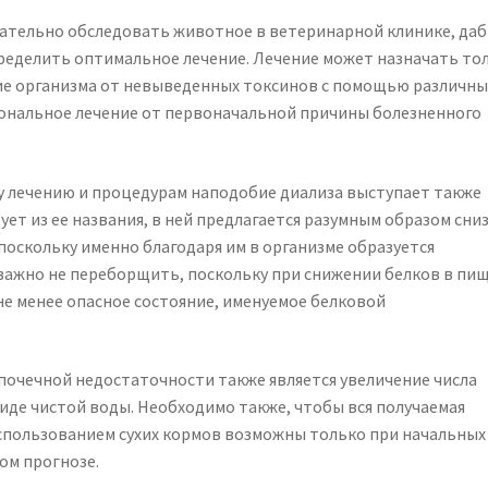
ательно обследовать животное в ветеринарной клинике, да
ределить оптимальное лечение. Лечение может назначать то
ие организма от невыведенных токсинов с помощью различны
иональное лечение от первоначальной причины болезненного
 лечению и процедурам наподобие диализа выступает также
ует из ее названия, в ней предлагается разумным образом сни
поскольку именно благодаря им в организме образуется
важно не переборщить, поскольку при снижении белков в пи
не менее опасное состояние, именуемое белковой
очечной недостаточности также является увеличение числа
виде чистой воды. Необходимо также, чтобы вся получаемая
спользованием сухих кормов возможны только при начальных
ом прогнозе.