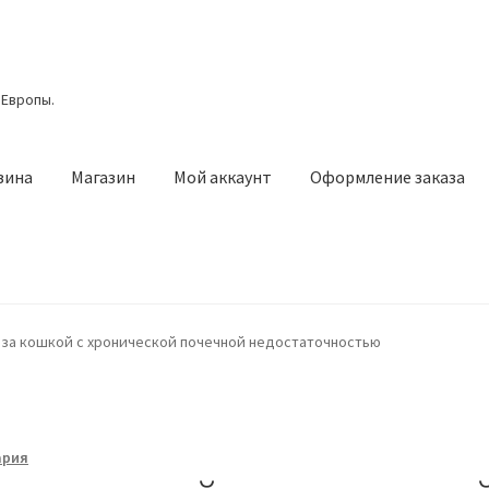
 Европы.
зина
Магазин
Мой аккаунт
Оформление заказа
азин
Мой аккаунт
Оформление заказа
Подтверждение заказа
 за кошкой с хронической почечной недостаточностью
ария