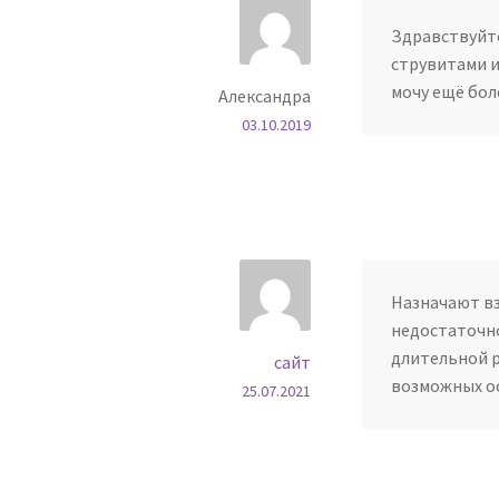
Здравствуйте
струвитами и
мочу ещё бол
Александра
03.10.2019
Назначают вз
недостаточн
длительной р
сайт
возможных ос
25.07.2021