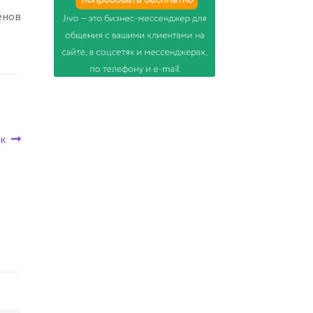
енов
ек