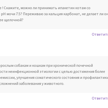
 ! Скажите, можно ли принимать ипакетин котам со
 pH мочи 7.5? Переживаю за кальция карбонат, не делает ли о
ее щелочной?
Ответит
рослым собакам и кошкам при хронической почечной
ости неинфекционной этиологии с целью достижения более
емиссии, улучшения соматического состояния и профилактик
ложнений заболевания у животного.
Ответит