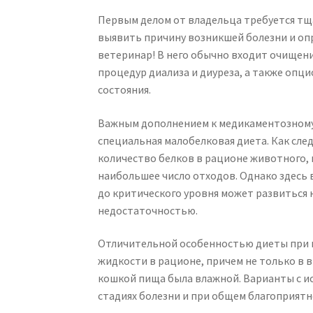
Первым делом от владельца требуется тщ
выявить причину возникшей болезни и оп
ветеринар! В него обычно входит очищен
процедур диализа и диуреза, а также опц
состояния.
Важным дополнением к медикаментозному
специальная малобелковая диета. Как след
количество белков в рационе животного, 
наибольшее число отходов. Однако здесь 
до критического уровня может развиться 
недостаточностью.
Отличительной особенностью диеты при п
жидкости в рационе, причем не только в 
кошкой пища была влажной. Варианты с и
стадиях болезни и при общем благоприятн