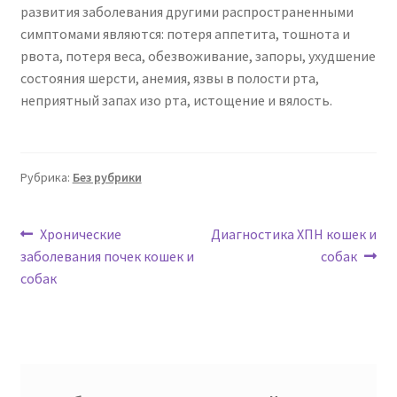
развития заболевания другими распространенными
симптомами являются: потеря аппетита, тошнота и
рвота, потеря веса, обезвоживание, запоры, ухудшение
состояния шерсти, анемия, язвы в полости рта,
неприятный запах изо рта, истощение и вялость.
Рубрика:
Без рубрики
Навигация
Предыдущая
Следующая
Хронические
Диагностика ХПН кошек и
запись:
запись:
заболевания почек кошек и
собак
по
собак
записям