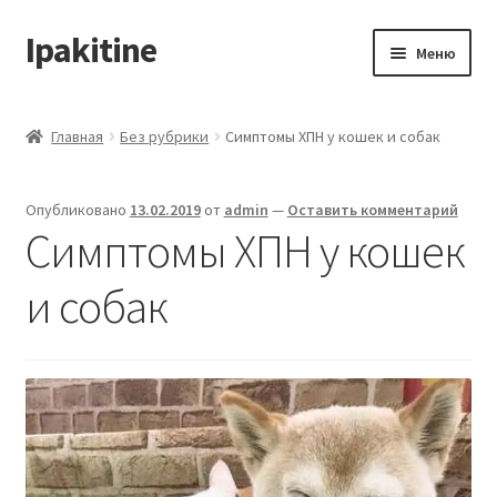
Ipakitine
Перейти
Перейти
Меню
к
к
навигации
содержимому
Главная
Главная
Без рубрики
Симптомы ХПН у кошек и собак
Контакты и доставка
Опубликовано
13.02.2019
от
admin
—
Оставить комментарий
Корзина
Симптомы ХПН у кошек
Магазин
и собак
Мой аккаунт
Оформление заказа
Подтверждение заказа