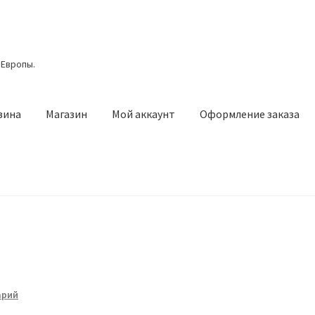
 Европы.
зина
Магазин
Мой аккаунт
Оформление заказа
азин
Мой аккаунт
Оформление заказа
Подтверждение заказа
арий