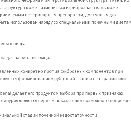
рмального нефрона и интерстициальной структуры ткани. Ко
та структура может измениться и фиброзная ткань может
 приемлемым ветеринарным препаратом, доступным для
 быть использован наряду со специальными почечными диетам
ены в пищу.
пна для вашего питомца.
равленных конкретно против фиброзных компонентов при
 является формированием рубцовой ткани из-за травмы или
benal делает его продуктом выбора при первых признаках
отеинурия является первым показателем возможного поврежд
минальной стадии почечной недостаточности