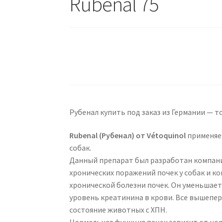
Rubenal 75
Рубенал купить под заказ из Германии — т
Rubenal (Рубенал) от Vétoquinol
применяе
собак.
Данный препарат был разработан компание
хронических поражений почек у собак и 
хронической болезни почек. Он уменьшает
уровень креатинина в крови. Все вышепе
состояние животных с ХПН.