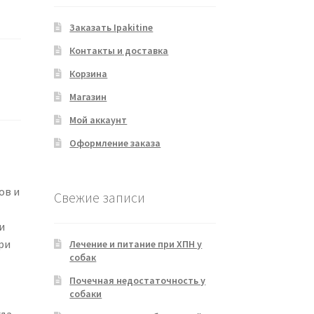
Заказать Ipakitine
Контакты и доставка
Корзина
Магазин
Мой аккаунт
Оформление заказа
ов и
Свежие записи
и
ри
Лечение и питание при ХПН у
собак
Почечная недостаточность у
собаки