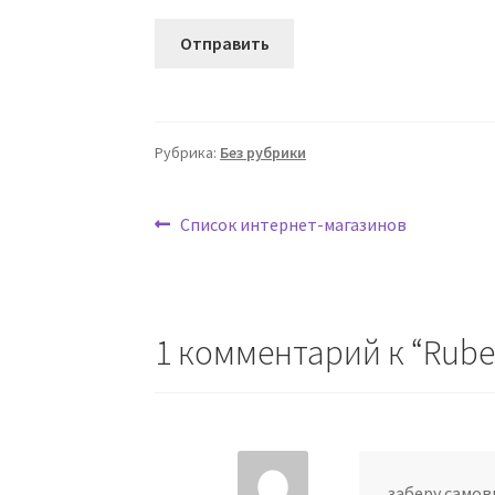
Рубрика:
Без рубрики
Навигация
Предыдущая
Список интернет-магазинов
запись:
по
записям
1 комментарий к “
Rube
заберу самов