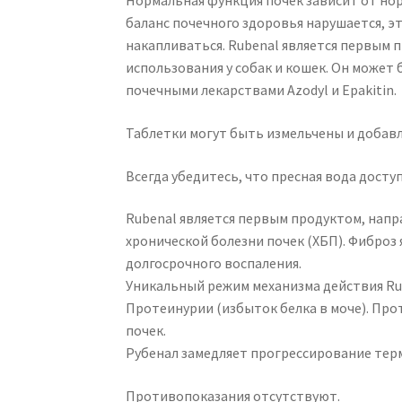
Нормальная функция почек зависит от но
баланс почечного здоровья нарушается, э
накапливаться. Rubenal является первым
использования у собак и кошек. Он может
почечными лекарствами Azodyl и Epakitin.
Таблетки могут быть измельчены и добавл
Всегда убедитесь, что пресная вода досту
Rubenal является первым продуктом, нап
хронической болезни почек (ХБП). Фиброз
долгосрочного воспаления.
Уникальный режим механизма действия Ru
Протеинурии (избыток белка в моче). Пр
почек.
Рубенал замедляет прогрессирование тер
Противопоказания отсутствуют.