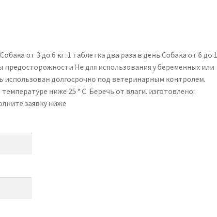
Собака от 3 до 6 кг. 1 таблетка два раза в день Собака от 6 до 1
еры предосторожности Не для использования у беременных или
ь использован долгосрочно под ветеринарным контролем.
температуре ниже 25 ° C. Беречь от влаги. изготовлено:
олните заявку ниже