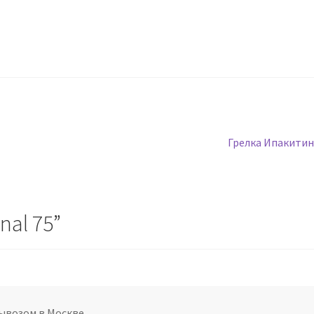
Следующая
Грелка Ипакитин
запись:
nal 75
”
ывозом в Москве