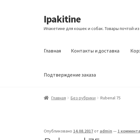
Ipakitine
Перейти
Перейти
к
к
Ипакетине для кошек и собак. Товары почтой из
навигации
содержимому
Главная
Контакты и доставка
Кор
Подтверждение заказа
Главная
Контакты и доставка
Корзина
Маг
Главная
Без рубрики
Rubenal 75
Опубликовано
14.08.2017
от
admin
—
1 коммент