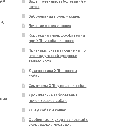
гда
Виды почечных заболеваний у
котов
Заболевания почек у кошек
и,
Лечение почек у кошек
Коррекция гиперфосфатемии
при ХПН у собак и кошек
Признаки, указывающие на то,
что под угрозой здоровье
вашего кота
Диагностика ХПН кошек и
собак
Симптомы ХПН у кошек и собак
Хронические заболевания
ения
почек кошек и собак
ХПН у собак и кошек
Особенности ухода за кошкой с
хронической почечной