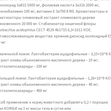
охлорид 3а831 5000 мг, фолиевая кислота 3а316 2000 мг,
нокобаламин 100 мг, витамин Е 3а700 8 МЕ. Ароматизаторы и
матизаторы: оливковый экстракт оливкового дерева
кновенного 20 000 мг. Стабилизатор кишечной флоры:
obacillus acidophilus CECT 4529 4b1715 6,3×1011 КОЕ.
тивослеживающие вещества: кремния диоксид коллоидный Е
 мг.
 маленькой ложке: Лактобактерии ацидофильные – 3,15×10^8 
тракт оливы обыкновенного масличного дерева – 10 мг;
ктоолигосахариды – 100 мг
 большой ложке: Лактобактерии ацидофильные – 1,26×10^9 КО
тракт оливы обыкновенного масличного дерева – 40 мг;
ктоолигосахариды – 400 мг
соб применения: к корму животного добавлять 0,2 г порошка
л КОМБИ на 1 кг массы тела в сутки или: