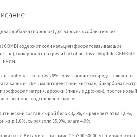
добавка
для
исание
собак
и
евая добавка (порошок) для взрослых собак и кошек.
кошек
с
al COMBI содержит соли кальция (фосфатсвязывающие
проблемами
ества), бикарбонат натрия и Lactobacillus acidophilus ЖИВЫЕ
почек
ТЕРИИ.
тав: карбонат кальция 26%, фруктоолигосахариды, глюконат
тата кальция 16%, мальтодекстрин, хитозан, бикарбонат натр
 пирофосфат натрия, дрожжи (пивные дрожжи), протеиновый
ошок люпина, подсолнечное масло.
итический состав: сырой белок 3,5%, сырая клетчатка 1,0%,
й жир 1,0%, сырая зола 35,0%, влага 4,0%.
вки на кг: Витамины: витамин С 3а300 50000 мг, пиридоксина