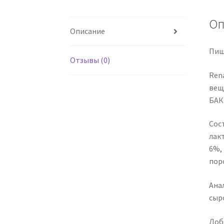
Оп
Описание
Пищ
Отзывы (0)
Ren
вещ
БАК
Сос
лак
6%,
пор
Анал
сыро
Доба