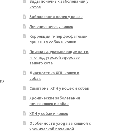
Виды почечных заболеваний у
котов
Заболевания почек у кошек
Лечение почек у кошек
Коррекция гиперфосфатемии
при ХПН у собак и кошек
Признаки, указывающие на то,
что под угрозой здоровье
вашего кота
Диагностика ХПН кошек и
собак
ия
Симптомы ХПН у кошек и собак
Хронические заболевания
почек кошек и собак
ХПН у собак и кошек
Особенности ухода за кошкой с
хронической почечной