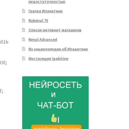
недостаточностью
Грелка Ипакитине
Rubenal 75
Список интернет-магазинов
Renal Advanced
551b
Из энциклопедии об Ипакитине
Инструкция Ipakitine
КОЕ;
Е;