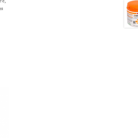
те,
ия