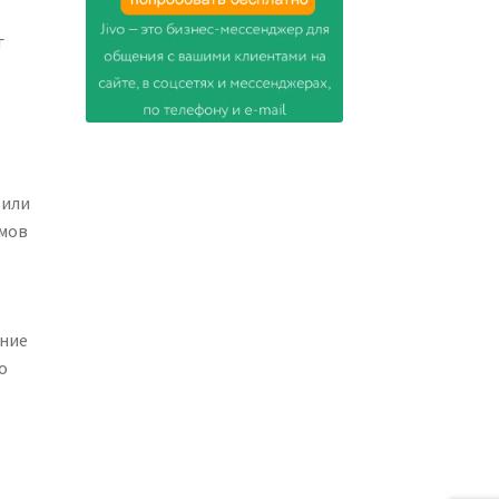
г
 или
емов
ание
о