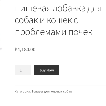
пищевая добавка для
собак и кошек с
проблемами почек
₽
4,180.00
Количество
Buy Now
товара
Candioli
Renal
COMBI
Категория:
Товары для кошек и собак
70g
пищевая