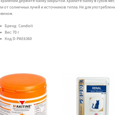
 хранении держите банку закрытой. Храните банку в сухом мес
ли от солнечных лучей и источников тепла. Не для употреблен
овеком.
Бренд: Candioli
Вес: 70 г
Код D-PAE6360