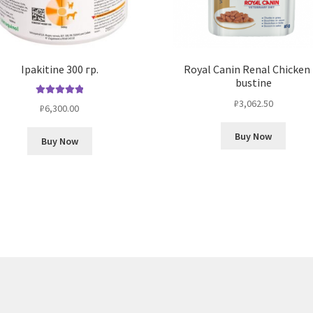
Ipakitinе 300 гр.
Royal Canin Renal Chicken
bustine
₽
3,062.50
Оценка
5.00
₽
6,300.00
из 5
Buy Now
Buy Now