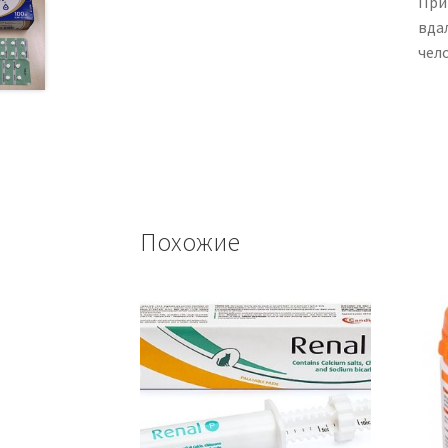
При
вда
чел
Похожие