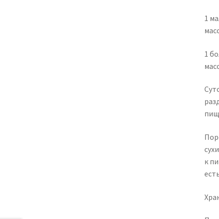
1 м
масс
1 б
масс
Сут
раз
пищ
Пор
сух
к п
есть
Хра