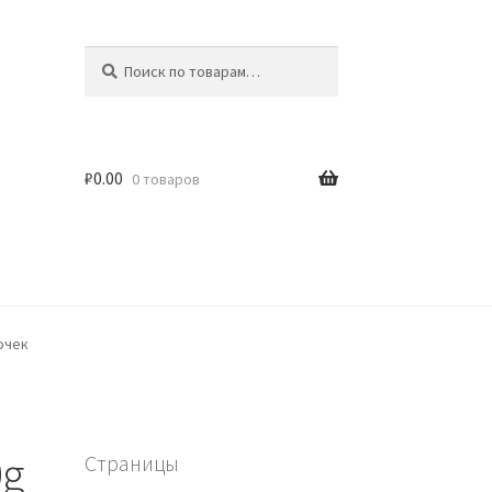
Искать:
Поиск
₽
0.00
0 товаров
очек
0g
Страницы