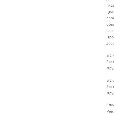
гидр
циа
аро
обы
Lact
Про
5000
В 1
Экс
Фру
В 1
Экс
Фру
Спо
Рена