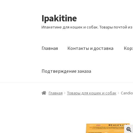
Ipakitine
Перейти
Перейти
к
к
Ипакетине для кошек и собак. Товары почтой из
навигации
содержимому
Главная
Контакты и доставка
Кор
Подтверждение заказа
Главная
Контакты и доставка
Корзина
Маг
Главная
Товары для кошек и собак
Candio