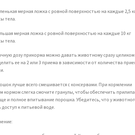
аленькая мерная ложка с ровной поверхностью на каждые 2,5 к
ы тела.
ольшая мерная ложка с ровной поверхностью на каждые 10 кг
ы тела.
очную дозу прикорма можно давать животному сразу целиком
делить ее на 2 или 3 приема в зависимости от количества при
и.
ошок лучше всего смешивается с консервами. При кормлении
им кормом слегка смочите гранулы, чтобы обеспечить прилип
ище и полное впитывание порошка. Убедитесь, что у животног
 доступ к питьевой воде.
нение: