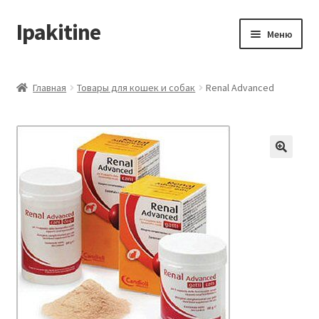
Ipakitine
Перейти
Перейти
Меню
к
к
навигации
содержимому
Главная
Главная
Товары для кошек и собак
Renal Advanced
Контакты и доставка
Корзина
Магазин
Мой аккаунт
Оформление заказа
Подтверждение заказа