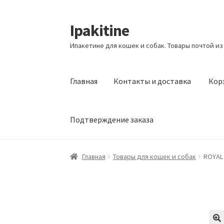
Ipakitine
Перейти
Перейти
к
к
Ипакетине для кошек и собак. Товары почтой из
навигации
содержимому
Главная
Контакты и доставка
Кор
Подтверждение заказа
Главная
Контакты и доставка
Корзина
Маг
Главная
Товары для кошек и собак
ROYAL 