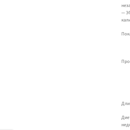
нез
— Э
кал
Пок
Про
Дли
Дие
недо