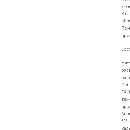
аге
В с
обл
Пом
при
Сос
Мясо
рас
раст
Доба
E4 (
тех
прои
Ана
6% —
каль