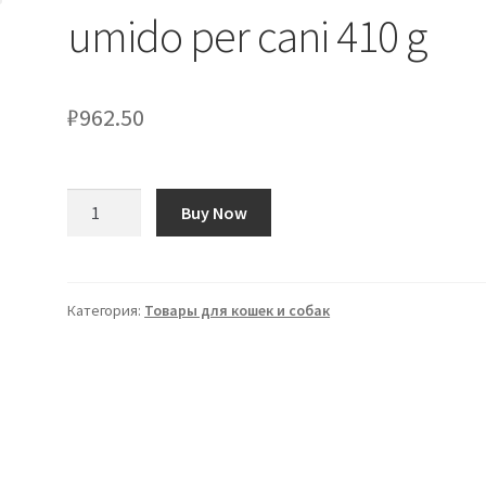
umido per cani 410 g
₽
962.50
Количество
Buy Now
товара
ROYAL
CANIN
Renal
Категория:
Товары для кошек и собак
cibo
umido
per
cani
410
g