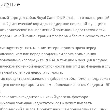
исание
жный корм для собак Royal Canin Dit Renal — это полноценный
жный диетический корм для поддержки почечной функции в
чае хронической или временной почечной недостаточности,
годаря низкой концентрации фосфора и белка высокого качес
омендуется узнать мнение ветеринарного врача перед
ользованием или перед продлением срока применения.
воначально используйте RENAL в течение 6 месяцев в случае
нической почечной недостаточности или от 2 до 4 недель в сл
менной почечной недостаточности.
тав продукта специально подобран, чтобы помочь поддержа
кцию почек при хроническом заболевании почек. Содержит Э
,
плекс антиоксидантов и низкий уровень фосфора.
ническая почечная недостаточность может вызвать
аболический ацидоз. Продукт насыщен подщелачивающими