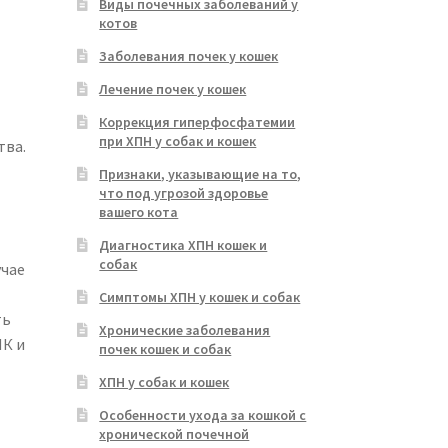
Виды почечных заболеваний у
котов
Заболевания почек у кошек
Лечение почек у кошек
Коррекция гиперфосфатемии
при ХПН у собак и кошек
тва.
Признаки, указывающие на то,
что под угрозой здоровье
вашего кота
Диагностика ХПН кошек и
собак
учае
Симптомы ХПН у кошек и собак
ть
Хронические заболевания
ПК и
почек кошек и собак
ХПН у собак и кошек
Особенности ухода за кошкой с
хронической почечной