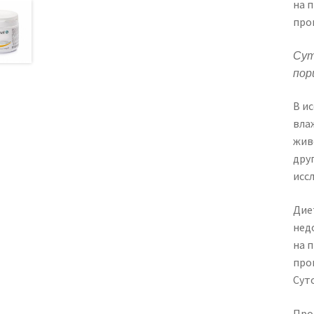
на 
про
Сут
пор
В ис
вла
жив
дру
исс
Дие
недо
на 
про
Сут
Про