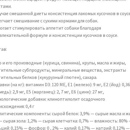
нтами.
лучае смешанной диеты консистенция лакомых кусочков в соус
егчает смешивание с сухими кормами для собак.
огает стимулировать аппетит собаки благодаря
влекательной формуле и консистенции кусочков в соусе.
тав:
 и его производные (курица, свинина), крупы, масла и жиры,
тительные субпродукты, минеральные вещества, экстракты
ительных белков (кукурузный глютен), сахара.
вки (на кг): витамин D3: 120 МЕ, E1 (железо): 9 мг, E2 (йод): 0,36
медь): 2,9 мг, E5 (марганец): 2, 7 мг, E6 (цинк): 27 мг,
нологические добавки: клиноптилолит осадочного
схождения: 0,4 г
литические компоненты: сырой белок: 3,9% — сырые масла и ж
 сырая зола: 1,2% — сырая клетчатка: 0,7% — влажность: 80% 
ций: 0,15% — фосфор: 0 , 2% — калий: 0,17% — натрий: 0,12% —