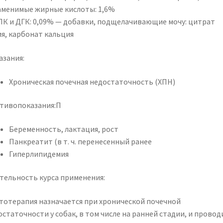
аменимые жирные кислоты: 1,6%
ПК и ДГК: 0,09% — добавки, подщелачивающие мочу: цитрат
ия, карбонат кальция
азания:
Хроническая почечная недостаточность (ХПН)
тивопоказания:П
Беременность, лактация, рост
Панкреатит (в т. ч. перенесенный ранее
Гиперлипидемия
тельность курса применения:
тотерапия назначается при хронической почечной
статочности у собак, в том числе на ранней стадии, и провод