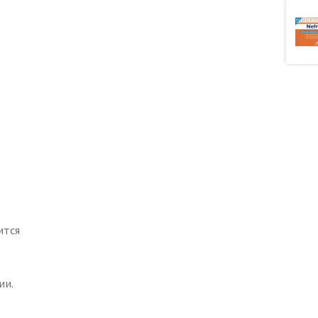
ится
ии.