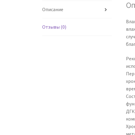
Оп
Описание
Вла
Отзывы (0)
вла
слу
бла
Рек
исп
Пер
хро
вре
Сос
фун
ДГК
ком
Хро
мет