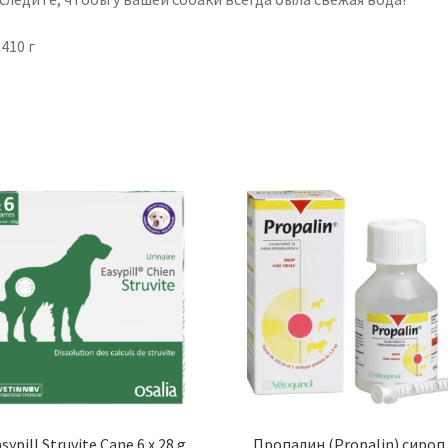
 410 г
sypill Struvite Cane 6 x 28 g
Пропалин (Propalin) сироп