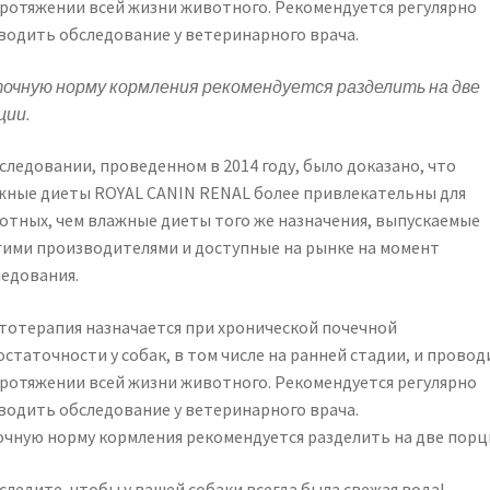
протяжении всей жизни животного. Рекомендуется регулярно
водить обследование у ветеринарного врача.
очную норму кормления рекомендуется разделить на две
ции.
следовании, проведенном в 2014 году, было доказано, что
жные диеты ROYAL CANIN RENAL более привлекательны для
отных, чем влажные диеты того же назначения, выпускаемые
гими производителями и доступные на рынке на момент
ледования.
тотерапия назначается при хронической почечной
статочности у собак, в том числе на ранней стадии, и провод
протяжении всей жизни животного. Рекомендуется регулярно
водить обследование у ветеринарного врача.
очную норму кормления рекомендуется разделить на две порц
следите, чтобы у вашей собаки всегда была свежая вода!