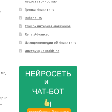
недостаточностью
Грелка Ипакитине
е
Rubenal 75
Список интернет-магазинов
Renal Advanced
Из энциклопедии об Ипакитине
Инструкция Ipakitine
 мг,
иры:
—